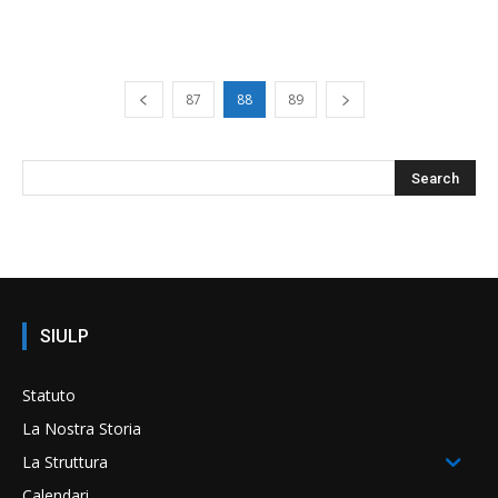
87
88
89
SIULP
Statuto
La Nostra Storia
La Struttura
Calendari