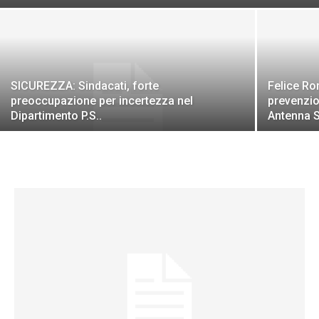
SICUREZZA: Sindacati, forte
Felice Ro
preoccupazione per incertezza nel
prevenzio
Dipartimento P.S..
Antenna 