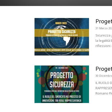
Proget
31 Marzo 20
Sicurezza g
la legalità
riflessioni
Proget
30 Dicembre
IL RUOLO 
RAPPRESENT
Romano Fles