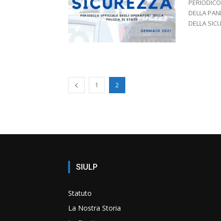
PERIODICO 
DELLA PAND
DELLA SICU
1
2
SIULP
Statuto
La Nostra Storia