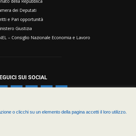
nato della Repubblica
amera dei Deputati
ritti e Pari opportunità
nistero Giustizia
NEL – Consiglio Nazionale Economia e Lavoro
EGUICI SUI SOCIAL
zione o clicchi su un elemento della pagina accetti il loro utilizzo.
zia
Chi siamo – Statuto
Termini & Condizioni