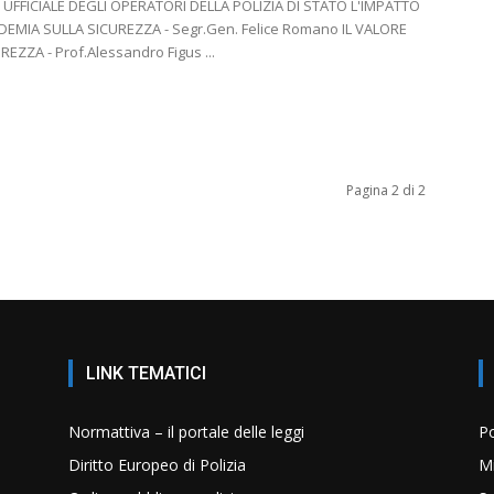
UFFICIALE DEGLI OPERATORI DELLA POLIZIA DI STATO L'IMPATTO
EMIA SULLA SICUREZZA - Segr.Gen. Felice Romano IL VALORE
REZZA - Prof.Alessandro Figus ...
Pagina 2 di 2
LINK TEMATICI
Normattiva – il portale delle leggi
Po
Diritto Europeo di Polizia
Mi