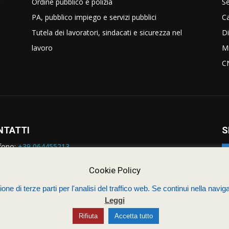
Ordine pubblico e polizia
Se
PA, pubblico impiego e servizi pubblici
C
Tutela dei lavoratori, sindacati e sicurezza nel
Di
lavoro
Mi
C
NTATTI
S
fono:
+39 064455213
rmazioni:
nazionale@siulp.it
orto Tecnico:
staff@siulp.it
Cookie Policy
one di terze parti per l'analisi del traffico web. Se continui nella naviga
Leggi
Sindacato Italiano Unitario dei Lavoratori della Poli
4s.com
Rifiuta
Accetta tutto
Contatti
Politica dei cookie (UE)