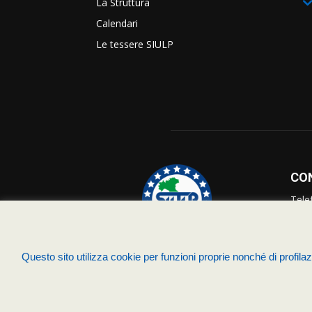
La Struttura
Calendari
Le tessere SIULP
CO
Tele
Info
Supp
Questo sito utilizza cookie per funzioni proprie nonché di profilazi
© Siulp 2026 - C.F.97014000588 - Realizzato da
studio