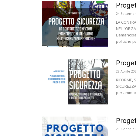
Proget
24 Settembr
LA CONTR
NELL’ORGAN
L’emancipa
politiche pu
Proget
28 Aprile 20
RIFORME, 
SICUREZZA:
per ammode
Proget
28 Gennaio 