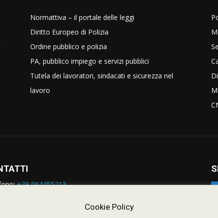
Normattiva – il portale delle leggi
Po
Diritto Europeo di Polizia
Mi
Ordine pubblico e polizia
Se
PA, pubblico impiego e servizi pubblici
C
Tutela dei lavoratori, sindacati e sicurezza nel
Di
lavoro
Mi
C
NTATTI
S
fono:
+39 064455213
rmazioni:
nazionale@siulp.it
orto Tecnico:
staff@siulp.it
Cookie Policy