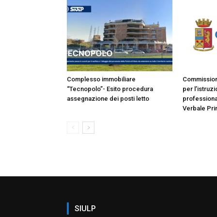
Complesso immobiliare
Commissione
“Tecnopolo”- Esito procedura
per l’istruz
assegnazione dei posti letto
professiona
Verbale Pri
SIULP