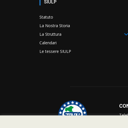
SIULP
Statuto
La Nostra Storia
La Struttura
Calendari
Le tessere SIULP
CO
Tele
Info
Supp