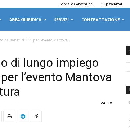
Servizi e Convenzioni
Siulp Webmail
AREA GIURIDICA
SERVIZI
CONTRATTAZIONE
o nei servizi di O.P. per l’evento Mantova...
no di lungo impiego
P. per l’evento Mantova
ltura
358