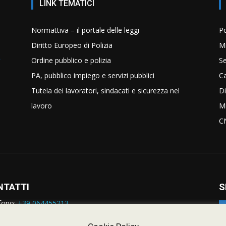
LINK TEMATICI
Normattiva – il portale delle leggi
Po
Diritto Europeo di Polizia
Mi
Ordine pubblico e polizia
Se
PA, pubblico impiego e servizi pubblici
C
Tutela dei lavoratori, sindacati e sicurezza nel
Di
lavoro
Mi
C
NTATTI
S
fono:
+39 064455213
rmazioni:
nazionale@siulp.it
orto Tecnico:
staff@siulp.it