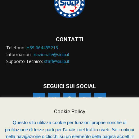
CONTATTI
Telefono:
+39 064455213
Informazioni:
nazionale@siulp.it
Supporto Tecnico:
staff@siulp.it
SEGUICI SUI SOCIAL
Cookie Policy
Questo sito utilizza cookie per funzioni proprie nonché di
profilazione di terze parti per l'analisi del traffico web. Se continui
© Siulp 2026 - C.F.97014000588 - Realizzato da
studio4s.com
nella navigazione o clicchi su un elemento della pagina accetti il