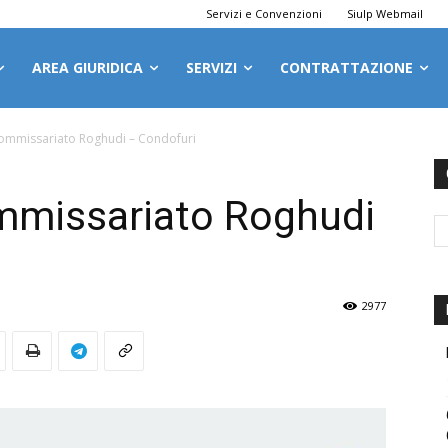
Servizi e Convenzioni
Siulp Webmail
AREA GIURIDICA
SERVIZI
CONTRATTAZIONE
Commissariato Roghudi – Condofuri
mmissariato Roghudi
2977