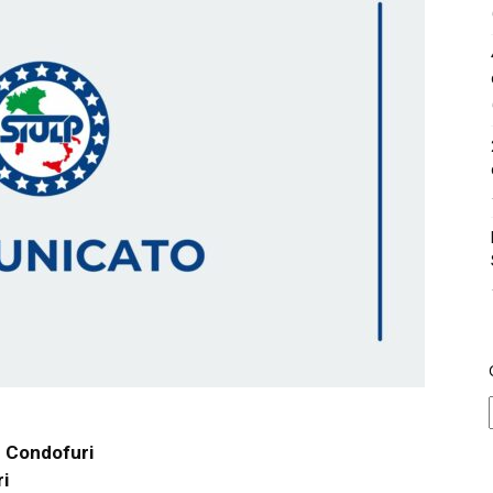
 Condofuri
ri