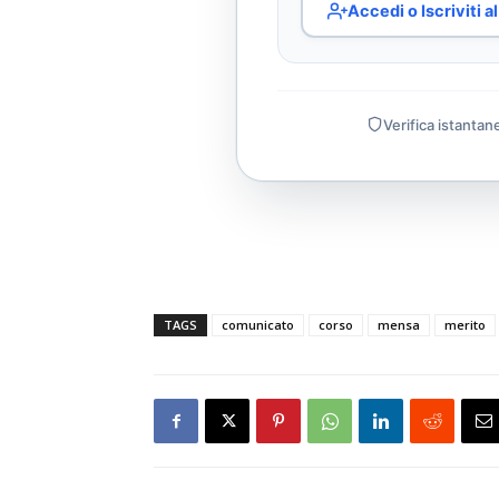
Accedi o Iscriviti 
Verifica istantan
TAGS
comunicato
corso
mensa
merito