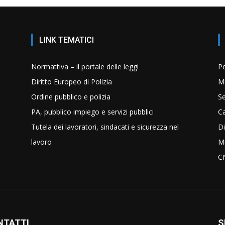
LINK TEMATICI
Normattiva – il portale delle leggi
Po
Diritto Europeo di Polizia
Mi
Ordine pubblico e polizia
Se
PA, pubblico impiego e servizi pubblici
C
Tutela dei lavoratori, sindacati e sicurezza nel
Di
lavoro
Mi
C
NTATTI
S