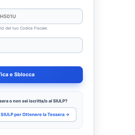
rici del tuo Codice Fiscale.
fica e Sblocca
era o non sei iscritta/o al SIULP?
al SIULP per Ottenere la Tessera →