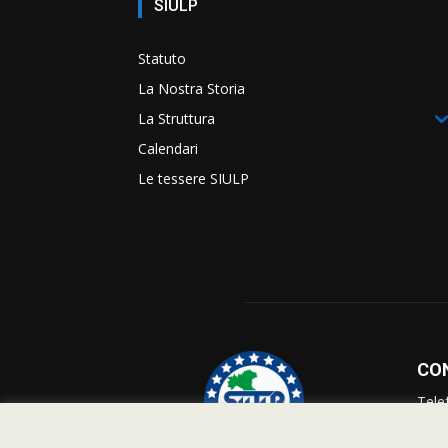
SIULP
Statuto
La Nostra Storia
La Struttura
Calendari
Le tessere SIULP
CO
Tele
Info
Supp