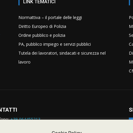
LINK TEMATICI
Normattiva – il portale delle leggi
Po
Diritto Europeo di Polizia
Mi
Ordine pubblico e polizia
Se
PA, pubblico impiego e servizi pubblici
C
Tutela dei lavoratori, sindacati e sicurezza nel
Di
lavoro
Mi
C
NTATTI
S
fono:
+39 064455213
rmazioni:
nazionale@siulp.it
orto Tecnico:
staff@siulp.it
Cookie Policy