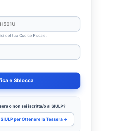
rici del tuo Codice Fiscale.
fica e Sblocca
era o non sei iscritta/o al SIULP?
al SIULP per Ottenere la Tessera →