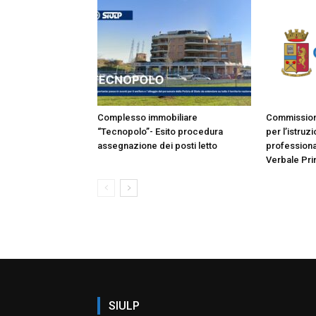
Complesso immobiliare
Commissione
“Tecnopolo”- Esito procedura
per l’istruz
assegnazione dei posti letto
professiona
Verbale Pri
SIULP