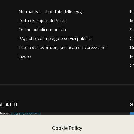
Normattiva – il portale delle leggi
Po
Diritto Europeo di Polizia
Mi
Ordine pubblico e polizia
Se
PA, pubblico impiego e servizi pubblici
C
Tutela dei lavoratori, sindacati e sicurezza nel
Di
lavoro
Mi
C
NTATTI
S
fono:
+39 064455213
rmazioni:
nazionale@siulp.it
orto Tecnico:
staff@siulp.it
Cookie Policy