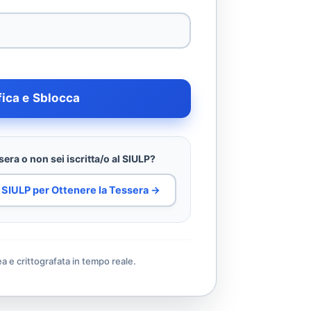
fica e Sblocca
era o non sei iscritta/o al SIULP?
al SIULP per Ottenere la Tessera →
ea e crittografata in tempo reale.