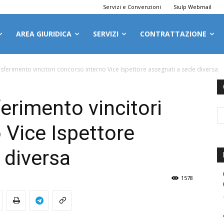
Servizi e Convenzioni
Siulp Webmail
AREA GIURIDICA
SERVIZI
CONTRATTAZIONE
asferimento vincitori concorso interno Vice Ispettore assegnati a sede diversa
ferimento vincitori
 Vice Ispettore
 diversa
1578