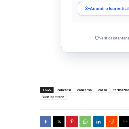
Accedi o Iscriviti 
Verifica istantan
TAGS
concorsi
concorso
corso
formazio
Vice Ispettore