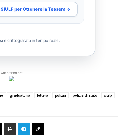
al SIULP per Ottenere la Tessera →
ea e crittografata in tempo reale.
Advertisement
ne
graduatoria
lettera
polizia
polizia di stato
siulp