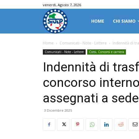
venerdì, Agosto 7, 2026
HOME
CHI SIAMO
Home
Comunicati - Note - Lettere
Indennità di tr
Comunicati - Note - Lettere
Corsi, Concorsi e carriera
Indennità di tras
concorso interno
assegnati a sede
3 Dicembre 2025