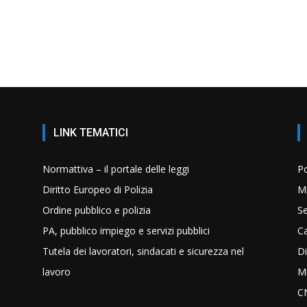
LINK TEMATICI
Normattiva – il portale delle leggi
Po
Diritto Europeo di Polizia
Mi
Ordine pubblico e polizia
Se
PA, pubblico impiego e servizi pubblici
C
Tutela dei lavoratori, sindacati e sicurezza nel
Di
lavoro
Mi
C