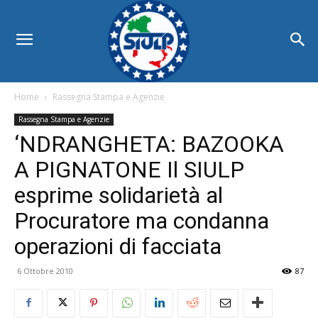
Home
Rassegna Stampa e Agenzie
Rassegna Stampa e Agenzie
‘NDRANGHETA: BAZOOKA
A PIGNATONE Il SIULP
esprime solidarietà al
Procuratore ma condanna
operazioni di facciata
6 Ottobre 2010
87