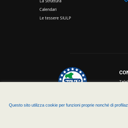
La Struttura
Calendari
Le tessere SIULP
CO
Tele
Info
Supp
Questo sito utilizza cookie per funzioni proprie nonché di profilazi
© Siulp 2026 - C.F.97014000588 - Realizzato da
studio