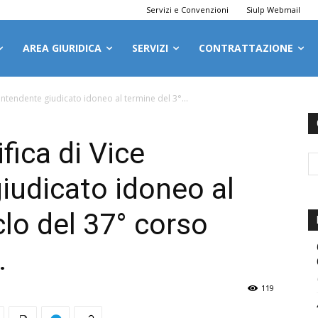
Servizi e Convenzioni
Siulp Webmail
AREA GIURIDICA
SERVIZI
CONTRATTAZIONE
intendente giudicato idoneo al termine del 3°...
fica di Vice
iudicato idoneo al
clo del 37° corso
.
119