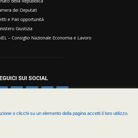
nato della Repubblica
amera dei Deputati
ritti e Pari opportunità
nistero Giustizia
NEL – Consiglio Nazionale Economia e Lavoro
EGUICI SUI SOCIAL
zione o clicchi su un elemento della pagina accetti il loro utilizzo.
zia
Chi siamo – Statuto
Termini & Condizioni