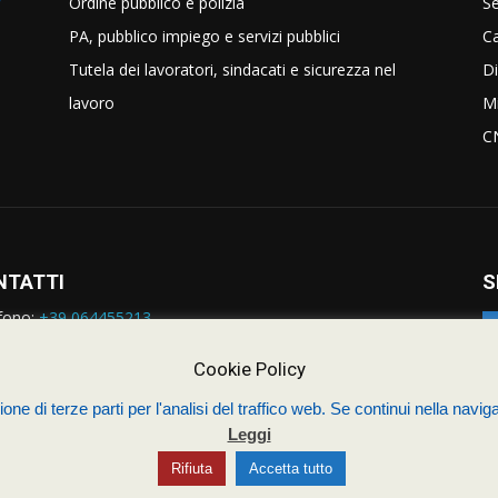
Ordine pubblico e polizia
Se
PA, pubblico impiego e servizi pubblici
C
Tutela dei lavoratori, sindacati e sicurezza nel
Di
lavoro
Mi
C
NTATTI
S
fono:
+39 064455213
rmazioni:
nazionale@siulp.it
orto Tecnico:
staff@siulp.it
Cookie Policy
one di terze parti per l'analisi del traffico web. Se continui nella naviga
Leggi
Sindacato Italiano Unitario dei Lavoratori della Poli
4s.com
Rifiuta
Accetta tutto
Contatti
Politica dei cookie (UE)