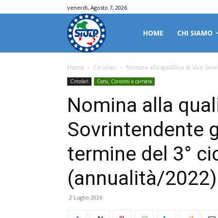
venerdì, Agosto 7, 2026
HOME
CHI SIAMO
Home
Circolari
Nomina alla qualifica di Vice Sovr
Circolari
Corsi, Concorsi e carriera
Nomina alla quali
Sovrintendente g
termine del 3° ci
(annualità/2022)
2 Luglio 2026