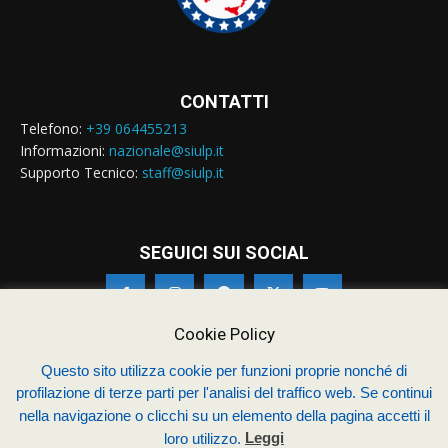
CONTATTI
Telefono:
+39 064455213
Informazioni:
nazionale@siulp.it
Supporto Tecnico:
staff@siulp.it
SEGUICI SUI SOCIAL
Cookie Policy
Questo sito utilizza cookie per funzioni proprie nonché di
profilazione di terze parti per l'analisi del traffico web. Se continui
© Siulp 2026 - C.F.97014000588 - Realizzato da
studio4s.com
nella navigazione o clicchi su un elemento della pagina accetti il
Sindacato Italiano Unitario dei Lavoratori della Polizia
loro utilizzo.
Leggi