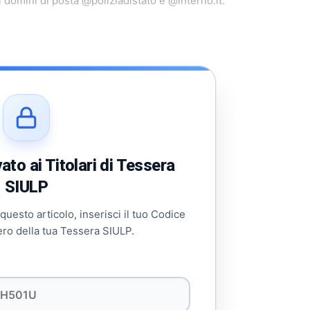
domini di posta @poliziadistato e @interno.it.
to ai Titolari di Tessera
SIULP
 questo articolo, inserisci il tuo Codice
ero della tua Tessera SIULP.