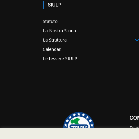
SIULP
Statuto
La Nostra Storia
La Struttura
Calendari
Le tessere SIULP
CO
Tele
Info