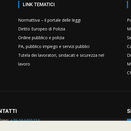
LINK TEMATICI
Normattiva – il portale delle leggi
Po
Diritto Europeo di Polizia
Mi
Ordine pubblico e polizia
Se
PA, pubblico impiego e servizi pubblici
C
Tutela dei lavoratori, sindacati e sicurezza nel
Di
lavoro
Mi
C
NTATTI
S
fono:
+39 064455213
rmazioni:
nazionale@siulp.it