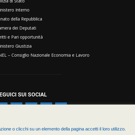
lizia di Stato
nistero Interno
nato della Repubblica
amera dei Deputati
ritti e Pari opportunità
nistero Giustizia
NEL – Consiglio Nazionale Economia e Lavoro
EGUICI SUI SOCIAL
zione o clicchi su un elemento della pagina accetti il loro utilizzo.