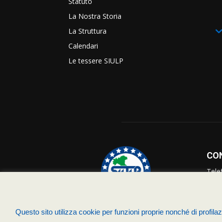
Statuto
La Nostra Storia
La Struttura
Calendari
Le tessere SIULP
CO
Tele
Info
Supp
Questo sito utilizza cookie per funzioni proprie nonché di profilazi