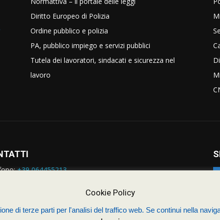
Normattiva – il portale delle leggi
Po
Diritto Europeo di Polizia
Mi
Ordine pubblico e polizia
Se
PA, pubblico impiego e servizi pubblici
C
Tutela dei lavoratori, sindacati e sicurezza nel
Di
lavoro
Mi
C
NTATTI
S
fono:
+39 064455213
rmazioni:
nazionale@siulp.it
orto Tecnico:
staff@siulp.it
Cookie Policy
one di terze parti per l'analisi del traffico web. Se continui nella naviga