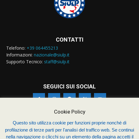
CONTATTI
Telefono:
+39 064455213
Informazioni:
nazionale@siulp.it
Supporto Tecnico:
staff@siulp.it
SEGUICI SUI SOCIAL
Cookie Policy
Questo sito utilizza cookie per funzioni proprie nonché di
profilazione di terze parti per l'analisi del traffico web. Se continui
© Siulp 2026 - C.F.97014000588 - Realizzato da
studio4s.com
nella navigazione o clicchi su un elemento della pagina accetti il