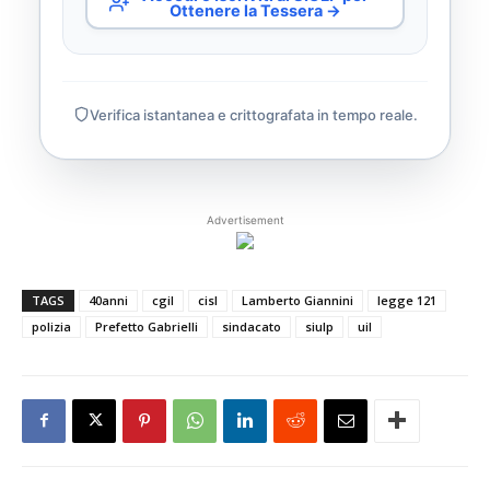
Ottenere la Tessera →
Verifica istantanea e crittografata in tempo reale.
Advertisement
TAGS
40anni
cgil
cisl
Lamberto Giannini
legge 121
polizia
Prefetto Gabrielli
sindacato
siulp
uil