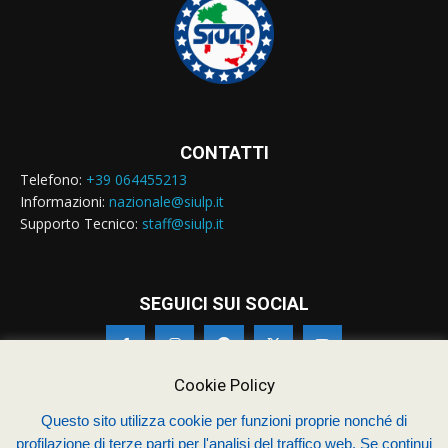
CONTATTI
Telefono:
+39 064455213
Informazioni:
nazionale@siulp.it
Supporto Tecnico:
staff@siulp.it
SEGUICI SUI SOCIAL
Cookie Policy
Questo sito utilizza cookie per funzioni proprie nonché di
profilazione di terze parti per l'analisi del traffico web. Se continui
© Siulp 2026 - C.F.97014000588 - Realizzato da
studio4s.com