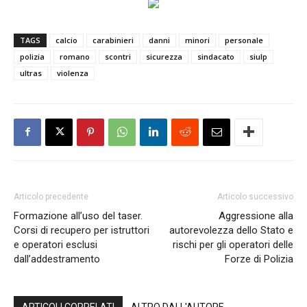
TAGS
calcio
carabinieri
danni
minori
personale
polizia
romano
scontri
sicurezza
sindacato
siulp
ultras
violenza
Articolo precedente
Articolo successivo
Formazione all’uso del taser.
Aggressione alla
Corsi di recupero per istruttori
autorevolezza dello Stato e
e operatori esclusi
rischi per gli operatori delle
dall’addestramento
Forze di Polizia
ARTICOLI CORRELATI
ALTRO DALL'AUTORE