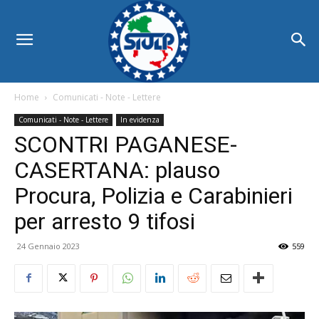
Home
Comunicati - Note - Lettere
Comunicati - Note - Lettere
In evidenza
SCONTRI PAGANESE-
CASERTANA: plauso
Procura, Polizia e Carabinieri
per arresto 9 tifosi
24 Gennaio 2023
559