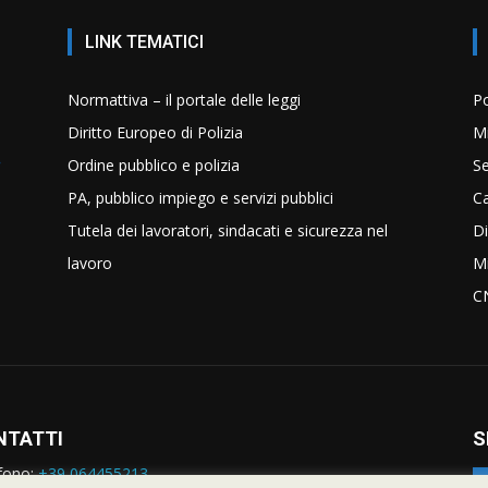
LINK TEMATICI
Normattiva – il portale delle leggi
Po
Diritto Europeo di Polizia
Mi
Ordine pubblico e polizia
Se
PA, pubblico impiego e servizi pubblici
C
Tutela dei lavoratori, sindacati e sicurezza nel
Di
lavoro
Mi
C
NTATTI
S
fono:
+39 064455213