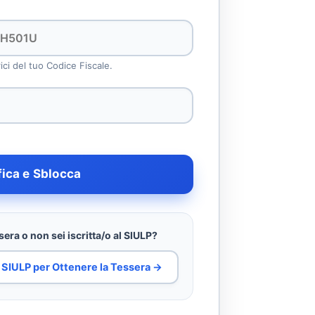
rici del tuo Codice Fiscale.
fica e Sblocca
era o non sei iscritta/o al SIULP?
al SIULP per Ottenere la Tessera →