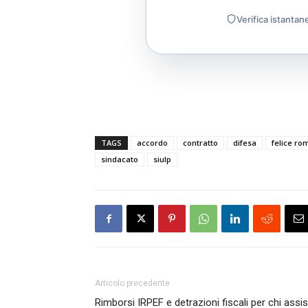
Verifica istantan
TAGS
accordo
contratto
difesa
felice r
sindacato
siulp
Articolo precedente
Rimborsi IRPEF e detrazioni fiscali per chi assi