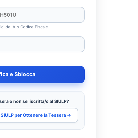
rici del tuo Codice Fiscale.
fica e Sblocca
era o non sei iscritta/o al SIULP?
al SIULP per Ottenere la Tessera →