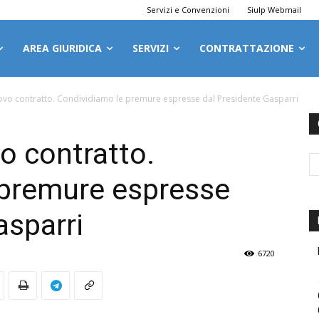
Servizi e Convenzioni
Siulp Webmail
AREA GIURIDICA
SERVIZI
CONTRATTAZIONE
novo contratto. Condividiamo le premure espresse dal Presidente Gasparri
o contratto.
 premure espresse
asparri
6720