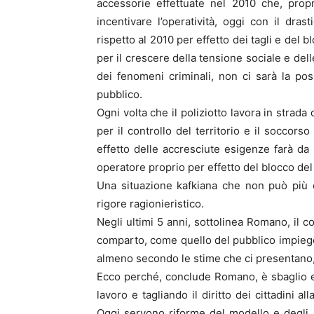
accessorie effettuate nel 2010 che, propr
incentivare l’operatività, oggi con il dra
rispetto al 2010 per effetto dei tagli e del 
per il crescere della tensione sociale e del
dei fenomeni criminali, non ci sarà la possi
pubblico.
Ogni volta che il poliziotto lavora in strada
per il controllo del territorio e il soccors
effetto delle accresciute esigenze farà da 
operatore proprio per effetto del blocco del 
Una situazione kafkiana che non può più e
rigore ragionieristico.
Negli ultimi 5 anni, sottolinea Romano, il c
comparto, come quello del pubblico impiego,
almeno secondo le stime che ci presentano, i
Ecco perché, conclude Romano, è sbaglio e
lavoro e tagliando il diritto dei cittadini 
Oggi servono riforme del modello e degli as