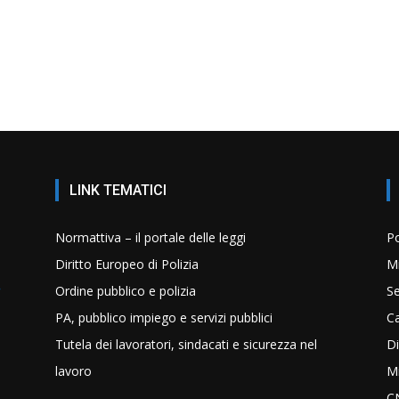
LINK TEMATICI
Normattiva – il portale delle leggi
Po
Diritto Europeo di Polizia
Mi
Ordine pubblico e polizia
Se
PA, pubblico impiego e servizi pubblici
C
Tutela dei lavoratori, sindacati e sicurezza nel
Di
lavoro
Mi
C