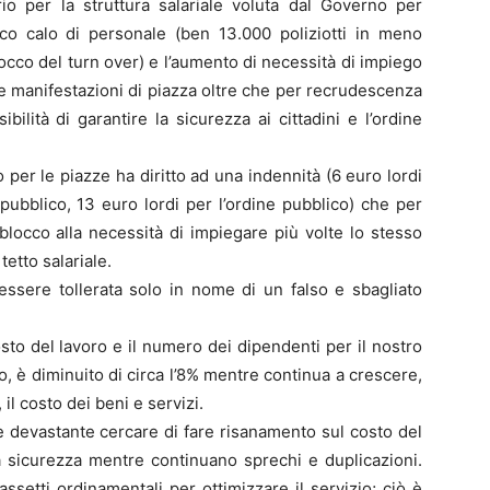
io per la struttura salariale voluta dal Governo per
stico calo di personale (ben 13.000 poliziotti in meno
blocco del turn over) e l’aumento di necessità di impiego
le manifestazioni di piazza oltre che per recrudescenza
bilità di garantire la sicurezza ai cittadini e l’ordine
 o per le piazze ha diritto ad una indennità (6 euro lordi
o pubblico, 13 euro lordi per l’ordine pubblico) che per
blocco alla necessità di impiegare più volte lo stesso
tetto salariale.
ssere tollerata solo in nome di un falso e sbagliato
osto del lavoro e il numero dei dipendenti per il nostro
 è diminuito di circa l’8% mentre continua a crescere,
l costo dei beni e servizi.
 devastante cercare di fare risanamento sul costo del
alla sicurezza mentre continuano sprechi e duplicazioni.
setti ordinamentali per ottimizzare il servizio; ciò è