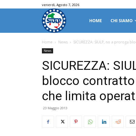
venerdì, Agosto 7, 2026
HOME
CHI SIAMO
Home
News
SICUREZZA: SIULP, no a proroga blocco
News
SICUREZZA: SIUL
blocco contratto 
che limita operat
23 Maggio 2013