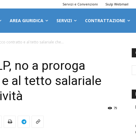
Servizi e Convenzioni
Siulp Webmail
AREA GIURIDICA
SERVIZI
CONTRATTAZIONE
 contratto e al tetto salariale che...
P, no a proroga
e al tetto salariale
ività
79