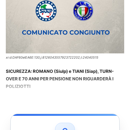
xr:d:DAF60eIEA6E:130,j:8126043557923722202,t:24040515
SICUREZZA: ROMANO (Siulp) e TIANI (Siap), TURN-
OVER E 70 ANNI PER PENSIONE NON RIGUARDERÀ I
POLIZIOTTI