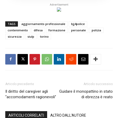
Advertisement
TAGS
aggiornamento professionale
bjj4police
contenimento
difesa
formazione
personale
polizia
sicurezza
siulp
torino
Articolo precedente
Articolo successivo
Il diritto del caregiver agli
Guidare il monopattino in stato
“accomodamenti ragionevoli”
di ebrezza è reato
ARTICOLI CORRELATI
ALTRO DALL'AUTORE