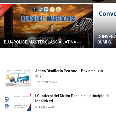
CONVENZI
BJJ4POLICE MASTERCLASS A LATINA
OLMI G.
Antica Distilleria Petrone – Box natalizio
2023.
11 Ottobre 2023
I Quaderni del Diritto Penale – Il principio di
legalità ed...
24 Luglio 2023