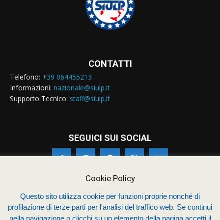
CONTATTI
Telefono:
+39 064455213
Informazioni:
nazionale@siulp.it
Supporto Tecnico:
staff@siulp.it
SEGUICI SUI SOCIAL
Cookie Policy
Questo sito utilizza cookie per funzioni proprie nonché di
© Siulp 2026 - C.F.97014000588 - Realizzato da
studio4s.com
profilazione di terze parti per l'analisi del traffico web. Se continui
nella navigazione o clicchi su un elemento della pagina accetti il