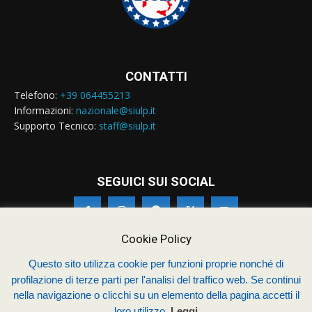
CONTATTI
Telefono:
+39 064455213
Informazioni:
nazionale@siulp.it
Supporto Tecnico:
staff@siulp.it
SEGUICI SUI SOCIAL
Cookie Policy
Questo sito utilizza cookie per funzioni proprie nonché di
© Siulp 2026 - C.F.97014000588 - Realizzato da
studio4s.com
profilazione di terze parti per l'analisi del traffico web. Se continui
nella navigazione o clicchi su un elemento della pagina accetti il
Sindacato Italiano Unitario dei Lavoratori della Polizia
loro utilizzo.
Leggi