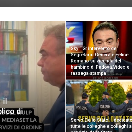
Sky TG: intervento del
Segretario Generale Felice
Romano su vicenda del
bambino di Padova.Video e
rassega stampa
il
lico di
Servo Dello Stato – dedicat
tutte le colleghe e colleghi a