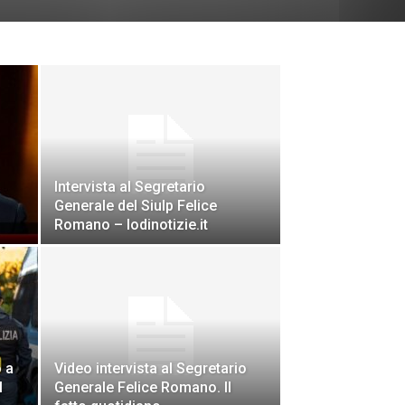
Intervista al Segretario
Generale del Siulp Felice
Romano – lodinotizie.it
o a
Video intervista al Segretario
l
Generale Felice Romano. Il