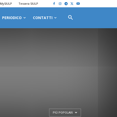
MySIULP
Tessera SIULP
PERIODICO
CONTATTI
PIÙ POPOLARI