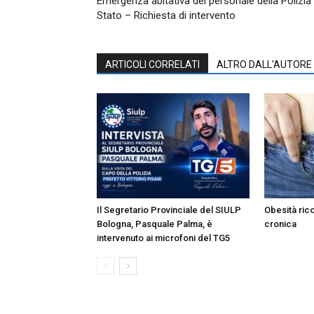
Emergenza abitativa del personale della Polizia 
Stato – Richiesta di intervento
ARTICOLI CORRELATI
ALTRO DALL'AUTORE
Il Segretario Provinciale del SIULP
Obesità ric
Bologna, Pasquale Palma, è
cronica
intervenuto ai microfoni del TG5