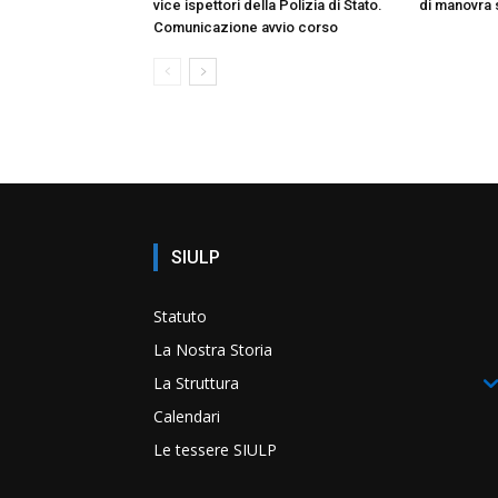
vice ispettori della Polizia di Stato.
di manovra 
Comunicazione avvio corso
SIULP
Statuto
La Nostra Storia
La Struttura
Calendari
Le tessere SIULP