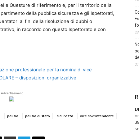
elle Questure di riferimento e, per il territorio della
Co
ipartimento della pubblica sicurezza e gli Ispettorati,
Es
entatori ai fini della risoluzione di dubbi o
fo
rativo, in raccordo con questo Ispettorato e con
23
No
pe
de
21
ione professionale per la nomina di vice
COLARE – disposizioni organizzative
Advertisement
R
Di
or
o
polizia
polizia di stato
sicurezza
vice sovrintendente
38
so