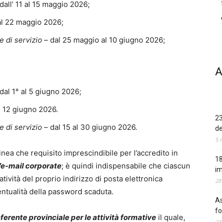
dall’ 11 al 15 maggio 2026;
al 22 maggio 2026;
e di servizio
– dal 25 maggio al 10 giugno 2026;
A
dal 1° al 5 giugno 2026;
al 12 giugno 2026.
23
e di servizio
– dal 15 al 30 giugno 2026.
de
5 
olinea che requisito imprescindibile per l’accredito in
18
V
e-mail corporate
; è quindi indispensabile che ciascun
im
ività del proprio indirizzo di posta elettronica
28
ventualità della password scaduta.
As
fo
ferente provinciale per le attività formative
il quale,
24