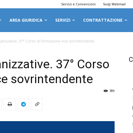
Servizi e Convenzioni
Siulp Webmail
AREA GIURIDICA
SERVIZI
CONTRATTAZIONE
ganizzative. 37° Corso di formazione vice sovrintendente
C
anizzative. 37° Corso
ce sovrintendente
789