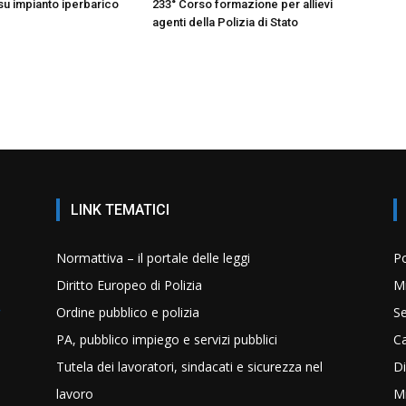
su impianto iperbarico
233° Corso formazione per allievi
agenti della Polizia di Stato
LINK TEMATICI
Normattiva – il portale delle leggi
Po
Diritto Europeo di Polizia
Mi
Ordine pubblico e polizia
Se
PA, pubblico impiego e servizi pubblici
C
Tutela dei lavoratori, sindacati e sicurezza nel
Di
lavoro
Mi