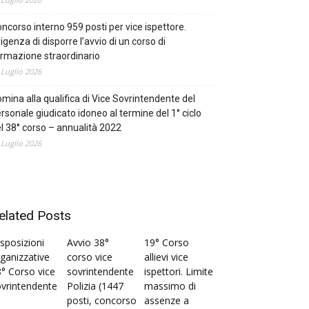
ncorso interno 959 posti per vice ispettore.
igenza di disporre l’avvio di un corso di
rmazione straordinario
 Luglio 2026
mina alla qualifica di Vice Sovrintendente del
rsonale giudicato idoneo al termine del 1° ciclo
l 38° corso – annualità 2022
 Luglio 2026
elated Posts
sposizioni
Avvio 38°
19° Corso
ganizzative
corso vice
allievi vice
° Corso vice
sovrintendente
ispettori. Limite
vrintendente
Polizia (1447
massimo di
posti, concorso
assenze a