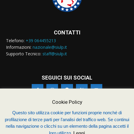
CONTATTI
Telefono:
+39 064455213
Informazioni:
nazionale@siulp.it
Supporto Tecnico:
staff@siulp.it
SEGUICI SUI SOCIAL
Cookie Policy
Questo sito utilizza cookie per funzioni proprie nonché di
profilazione di terze parti per l'analisi del traffico web. Se continui
© Siulp 2026 - C.F.97014000588 - Realizzato da
studio4s.com
nella navigazione o clicchi su un elemento della pagina accetti il
Sindacato Italiano Unitario dei Lavoratori della Polizia
loro utilizzo.
Leggi