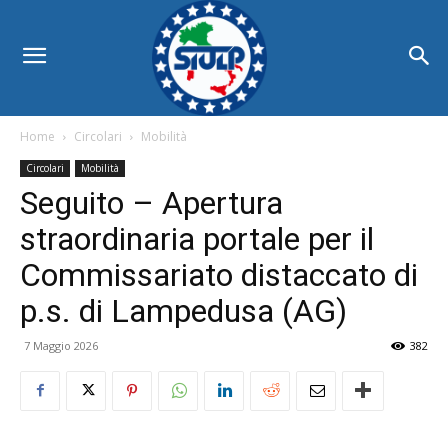
Home
Circolari
Mobilità
Circolari
Mobilità
Seguito – Apertura
straordinaria portale per il
Commissariato distaccato di
p.s. di Lampedusa (AG)
7 Maggio 2026
382