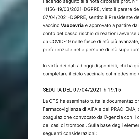
Facendo seguito alla nota circolare prot. N
11156-19/03/2021-DGPRE, visto il parere de
07/04/2021-DGPRE, sentito il Presidente del
vaccino
Vaxzevria
è approvato a partire dai 
conto del basso rischio di reazioni avverse 
da COVID-19 nelle fasce di età più avanzat
preferenziale nelle persone di età superiore
In virtù dei dati ad oggi disponibili, chi ha
completare il ciclo vaccinale col medesimo 
SEDUTA DEL 07/04/2021 h.19.15
La CTS ha esaminato tutta la documentazione
Farmacovigilanza di AIFA e del PRAC-EMA, co
coagulazione convocato dall’Agenzia con il co
dei casi di trombosi. Sulla base degli eleme
seguenti considerazioni: