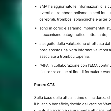
EMA ha aggiornato le informazioni di sic
eventi di tromboembolismo in sedi inusuali
cerebrali, trombosi splancniche e arterio
sono in corso e saranno implementati stu
meccanismo patogenetico sottostante;
a seguito della valutazione effettuata da
predisposta una Nota Informativa Importa
associate a trombocitopenia;
I’AIFA in collaborazione con l’EMA continu
sicurezza anche al fine di formulare even
Parere CTS
Sulla base delle attuali stime di incidenza ch
il bilancio beneficio/rischio del vaccino
Vax
quanto il vaccino è sicuramente efficace nel 