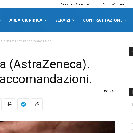
Servizi e Convenzioni
Siulp Webmail
AREA GIURIDICA
SERVIZI
CONTRATTAZIONE
Aggiornamento raccomandazioni.
a (AstraZeneca).
accomandazioni.
692