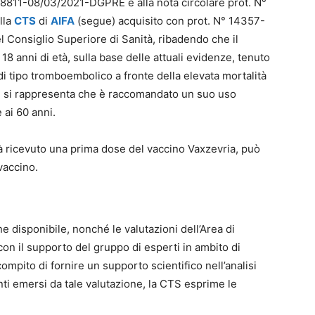
° 8811-08/03/2021-DGPRE e alla nota circolare prot. N°
lla
CTS
di
AIFA
(segue) acquisito con prot. N° 14357-
 Consiglio Superiore di Sanità, ribadendo che il
18 anni di età, sulla base delle attuali evidenze, tenuto
di tipo tromboembolico a fronte della elevata mortalità
e, si rappresenta che è raccomandato un suo uso
 ai 60 anni.
 già ricevuto una prima dose del vaccino Vaxzevria, può
vaccino.
 disponibile, nonché le valutazioni dell’Area di
n il supporto del gruppo di esperti in ambito di
mpito di fornire un supporto scientifico nell’analisi
nti emersi da tale valutazione, la CTS esprime le