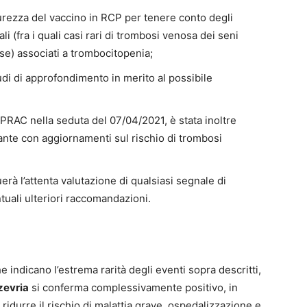
urezza del vaccino in RCP per tenere conto degli
 (fra i quali casi rari di trombosi venosa dei seni
se) associati a trombocitopenia;
di di approfondimento in merito al possibile
l PRAC nella seduta del 07/04/2021, è stata inoltre
nte con aggiornamenti sul rischio di trombosi
erà l’attenta valutazione di qualsiasi segnale di
tuali ulteriori raccomandazioni.
e indicano l’estrema rarità degli eventi sopra descritti,
zevria
si conferma complessivamente positivo, in
ridurre il rischio di malattia grave, ospedalizzazione e