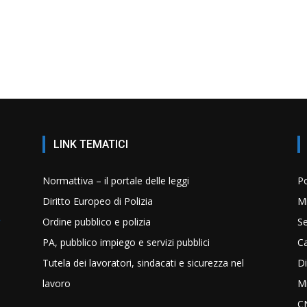
LINK TEMATICI
Normattiva – il portale delle leggi
Po
Diritto Europeo di Polizia
Mi
Ordine pubblico e polizia
Se
PA, pubblico impiego e servizi pubblici
C
Tutela dei lavoratori, sindacati e sicurezza nel
Di
lavoro
Mi
C