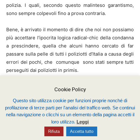
polizia. I quali, secondo questo malinteso garantismo,
sono sempre colpevoli fino a prova contraria.
Bene, è arrivato il momento di dire che noi non possiamo
più accettare l’ipocrita logica radical-chic della condanna
a prescindere, quella che alcuni hanno cercato di far
passare sulla pelle di tutti i poliziotti d’Italia a causa degli
errori dei pochi, che comunque sono stati sempre tutti
perseguiti dai poliziotti in primis.
Il SIULP non ha mai nascosto gli eccessi che si sono
Cookie Policy
verificati, neanche quelli di Genova. Anzi, si è sempre
Questo sito utilizza cookie per funzioni proprie nonché di
adoperato perché non si ripetessero più. Per questo
profilazione di terze parti per l'analisi del traffico web. Se continui
abbiamo richiesto e ottenuto la scuola per l’Ordine
nella navigazione o clicchi su un elemento della pagina accetti il
Pubblico, unica in Europa, per formare meglio i poliziotti
loro utilizzo.
Leggi
nella gestione del conflitto, utilizzando come docenti
Rifiuta
Accetta tutto
sociologi e psicologi, oltre che magistrati. Quello che non