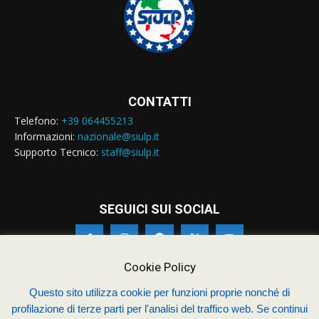
CONTATTI
Telefono:
+39 064455213
Informazioni:
nazionale@siulp.it
Supporto Tecnico:
staff@siulp.it
SEGUICI SUI SOCIAL
Cookie Policy
Questo sito utilizza cookie per funzioni proprie nonché di
profilazione di terze parti per l'analisi del traffico web. Se continui
© Siulp 2026 - C.F.97014000588 - Realizzato da
studio4s.com