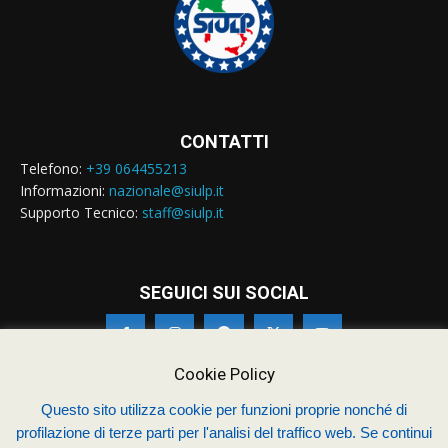
CONTATTI
Telefono:
+39 064455213
Informazioni:
nazionale@siulp.it
Supporto Tecnico:
staff@siulp.it
SEGUICI SUI SOCIAL
Cookie Policy
Questo sito utilizza cookie per funzioni proprie nonché di
© Siulp 2026 - C.F.97014000588 - Realizzato da
studio4s.com
profilazione di terze parti per l'analisi del traffico web. Se continui