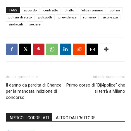
TAGS
accordo
contratto
diritto
felice romano
polizia
polizia di stato
poliziotti
previdenza
romano
sicurezza
sindacali
sociale
Articolo precedente
Articolo successivo
Il danno da perdita di Chance
Primo corso di “Bjj4police” che
per la mancata indizione di
si terrà a Milano
concorso
ARTICOLI CORRELATI
ALTRO DALL'AUTORE