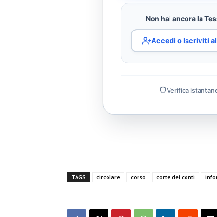
Non hai ancora la Tess
Accedi o Iscriviti 
Verifica istantan
TAGS
circolare
corso
corte dei conti
info