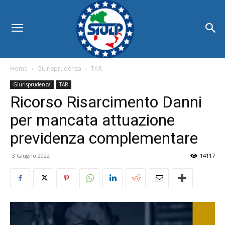
Home
Giurisprudenza
TAR
Giurisprudenza
TAR
Ricorso Risarcimento Danni
per mancata attuazione
previdenza complementare
3 Giugno 2022
14117