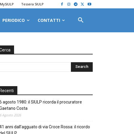
MySIULP
Tessera SIULP
PERIODICO
CONTATTI
Cerca
Recenti
6 agosto 1980: il SIULP ricorda il procuratore
Gaetano Costa
6 Agosto 2026
41 anni dall’agguato di via Croce Rossa: il ricordo
del SIULP