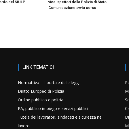
cordo del SIULP
vice ispettori della Polizia di Stato.
Comunicazione avvio corso
LINK TEMATICI
Normattiva – il portale delle leggi
Po
Diritto Europeo di Polizia
Mi
Ordine pubblico e polizia
Se
PA, pubblico impiego e servizi pubblici
C
Tutela dei lavoratori, sindacati e sicurezza nel
Di
lavoro
Mi