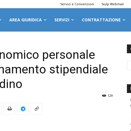
Servizi e Convenzioni
Siulp Webmail
AREA GIURIDICA
SERVIZI
CONTRATTAZIONE
nomico personale
rnamento stipendiale
rdino
129