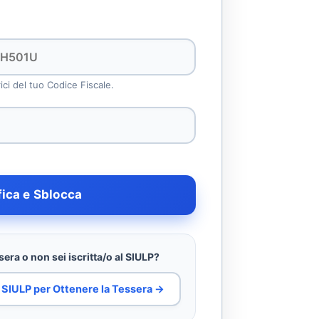
rici del tuo Codice Fiscale.
fica e Sblocca
era o non sei iscritta/o al SIULP?
al SIULP per Ottenere la Tessera →