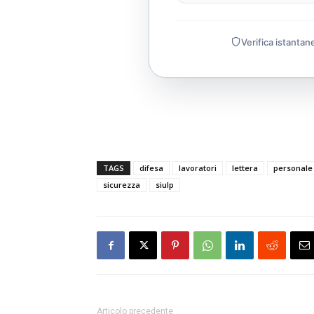
Verifica istantan
TAGS
difesa
lavoratori
lettera
personale
sicurezza
siulp
Articolo precedente