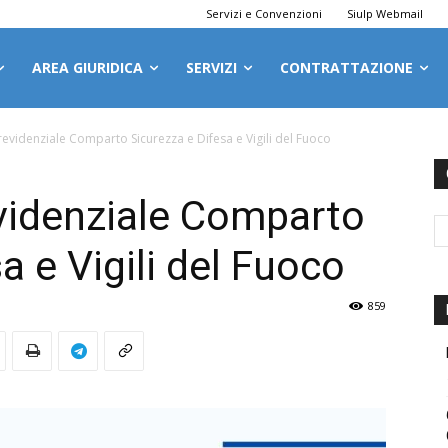
Servizi e Convenzioni
Siulp Webmail
AREA GIURIDICA
SERVIZI
CONTRATTAZIONE
evidenziale Comparto Sicurezza e Difesa e Vigili del Fuoco
videnziale Comparto
a e Vigili del Fuoco
859