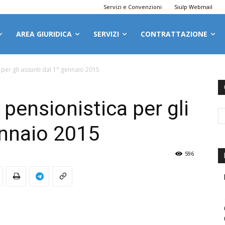
Servizi e Convenzioni
Siulp Webmail
AREA GIURIDICA
SERVIZI
CONTRATTAZIONE
 per gli assunti dal 1° gennaio 2015
pensionistica per gli
ennaio 2015
596