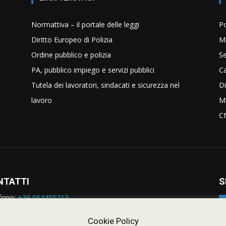
Normattiva – il portale delle leggi
Po
Diritto Europeo di Polizia
Mi
Ordine pubblico e polizia
Se
PA, pubblico impiego e servizi pubblici
C
Tutela dei lavoratori, sindacati e sicurezza nel
Di
lavoro
Mi
C
NTATTI
S
fono:
+39 064455213
rmazioni:
nazionale@siulp.it
orto Tecnico:
staff@siulp.it
Cookie Policy