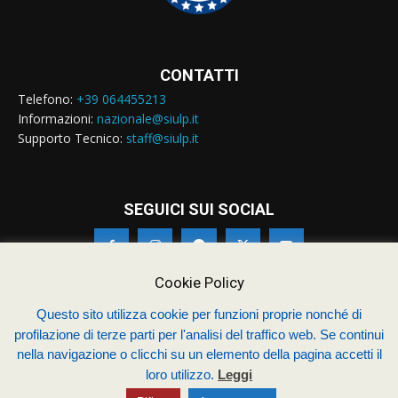
CONTATTI
Telefono:
+39 064455213
Informazioni:
nazionale@siulp.it
Supporto Tecnico:
staff@siulp.it
SEGUICI SUI SOCIAL
Cookie Policy
Questo sito utilizza cookie per funzioni proprie nonché di
© Siulp 2026 - C.F.97014000588 - Realizzato da
studio4s.com
profilazione di terze parti per l'analisi del traffico web. Se continui
nella navigazione o clicchi su un elemento della pagina accetti il
Sindacato Italiano Unitario dei Lavoratori della Polizia
loro utilizzo.
Leggi
Chi siamo – Statuto
Termini & Condizioni
Contatti