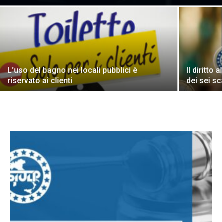
L’uso del bagno nei locali pubblici è
Il diritto
riservato ai clienti
dei sei s