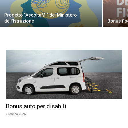
Progetto “AscoltaMi” del Ministero
dell’Istruzione
Bonus fisc
Bonus auto per disabili
2 Marzo 2026