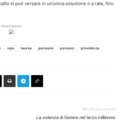
catto si può versare in un’unica soluzione o a rate, fino
Advertisement
e
inps
laurea
pensione
pensioni
previdenza
Articolo successivo
La violenza di Genere nel terzo millennio