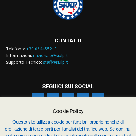
CONTATTI
Telefono:
+39 064455213
Informazioni:
nazionale@siulp.it
Supporto Tecnico:
staff@siulp.it
SEGUICI SUI SOCIAL
Cookie Policy
Questo sito utilizza cookie per funzioni proprie nonché di
profilazione di terze parti per l'analisi del traffico web. Se continui
© Siulp 2026 - C.F.97014000588 - Realizzato da
studio4s.com
nella navigazione o clicchi su un elemento della pagina accetti il