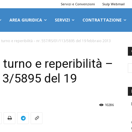
Servizi e Convenzioni
Siulp Webmail
AREA GIURIDICA
SERVIZI
CONTRATTAZIONE
turno e reperibilità – nr. 557/RS/01/113/5895 del 19 febbraio 2013
turno e reperibilità –
13/5895 del 19
10286