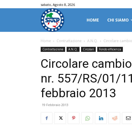
sabato, Agosto 8, 2026
HOME
CHI SIAMO
Home
Contrattazione
A.N.Q.
Circolare cambio 
Contrattazione
A.N.Q.
Circolari
Fondo efficienza
Circolare cambio 
nr. 557/RS/01/1
febbraio 2013
19 Febbraio 2013