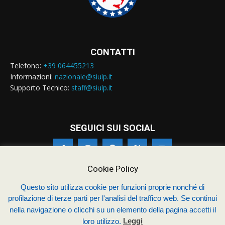
CONTATTI
Telefono:
+39 064455213
Informazioni:
nazionale@siulp.it
Supporto Tecnico:
staff@siulp.it
SEGUICI SUI SOCIAL
Cookie Policy
Questo sito utilizza cookie per funzioni proprie nonché di
© Siulp 2026 - C.F.97014000588 - Realizzato da
studio4s.com
profilazione di terze parti per l'analisi del traffico web. Se continui
nella navigazione o clicchi su un elemento della pagina accetti il
Sindacato Italiano Unitario dei Lavoratori della Polizia
loro utilizzo.
Leggi