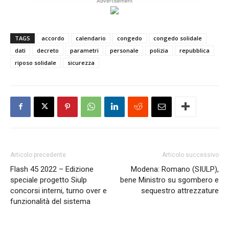
Advertisement
TAGS
accordo
calendario
congedo
congedo solidale
dati
decreto
parametri
personale
polizia
repubblica
riposo solidale
sicurezza
Articolo precedente
Articolo successivo
Flash 45 2022 – Edizione
Modena: Romano (SIULP),
speciale progetto Siulp
bene Ministro su sgombero e
concorsi interni, turno over e
sequestro attrezzature
funzionalità del sistema