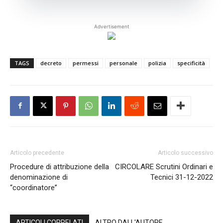
Advertisement
TAGS
decreto
permessi
personale
polizia
specificità
Articolo precedente
Articolo successivo
Procedure di attribuzione della
CIRCOLARE Scrutini Ordinari e
denominazione di
Tecnici 31-12-2022
“coordinatore”
ARTICOLI CORRELATI
ALTRO DALL'AUTORE